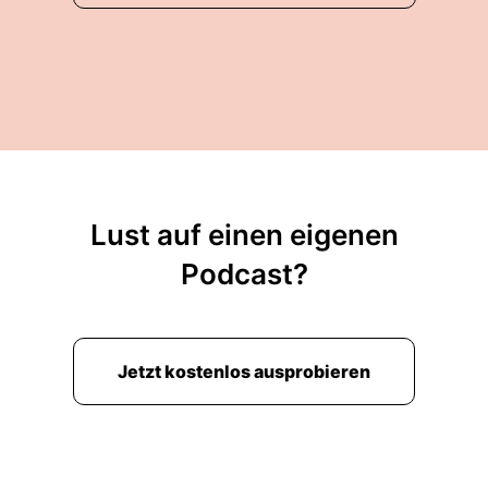
Anleihen sprechen.
00:00:48: Und Krypto kommt erst später.
00:00:50: Okay, das heißt aber, Wenn du jetzt
schon von der Alles auf Aktien, Katharina, zur
Alles auf Aktien und auch ein kleines bisschen
Anleihen Katharina geworden bist, streust du
denn dann jetzt auch noch breiter?
Lust auf einen eigenen
00:01:01: Also hast du selber denn auch schon
Podcast?
Krypto ins Portfolio gekauft?
00:01:04: Nein, noch nicht, aber es könnte noch
werden.
Jetzt kostenlos ausprobieren
00:01:07: Was ist mit dir?
00:01:08: Ich habe es ganz ehrlich noch nicht
gekauft, denn einer wirklich meiner goldenen