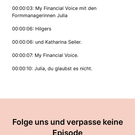
00:00:03: My Financial Voice mit den
Formmanagerinnen Julia
00:00:06: Hilgers
00:00:06: und Katharina Seiler.
00:00:07: My Financial Voice.
00:00:10: Julia, du glaubst es nicht.
00:00:12: Ich habe mir zum ersten Mal ein
Online-Produkt gekauft, nachdem wir unser
Podcast aufgenommen haben.
00:00:17: Ja, das finde ich richtig cool.
Folge uns und verpasse keine
00:00:19: Ich habe gesagt, ich habe es
geschafft, ich habe dich überzeugt, aber dass
Episode